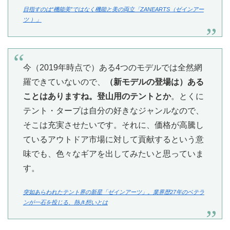
目指すのは“機能美”ではなく機能と美の両立「ZANEARTS（ゼインアー
ツ ）」
今（2019年時点で）ある4つのモデルでは全然網
羅できていないので、
（新モデルの登場は）ある
ことはありますね。登山用のテントとか
。とくに
テント・タープは自分の好きなジャンルなので、
そこは充実させたいです。それに、価格が高騰し
ているアウトドア市場に対して貢献するという意
味でも、色々なギアを出してみたいと思っていま
す。
突如あらわれたテント界の新星「ゼインアーツ」。業界歴27年のベテラ
ンが一石を投じる、熱き想いとは