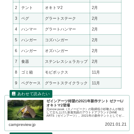
2
テント
オキトマ2
2月
3
ペグ
グラートステーク
2月
4
ハンマー
グラートハンマー
2月
5
ハンガー
コズハンガー
2月
6
ハンガー
オズハンガー
2月
7
食器
ステンレスシェラカップ
2月
8
ゴミ箱
モビボックス
11月
9
ペグケース
グラートステイクラック
11月
ゼインアーツ待望の2021年新作テント ゼクーL/
オキトマ2登場
元snow peak（スノーピーク）の取締役小杉敬さんが独立
して立ち上げた新進気鋭のアウトドアブランドZANE
ARTS（ゼインアーツ）。2021年の新作テントとしてゼク
ーL、オキトマ2が登場する予定です。詳細をレビューしま
す。
2021.01.21
campreview.jp