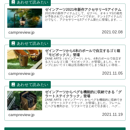
ゼインアーツ2021年新作アクセサリー5アイテム
2021年の新作アイテムとして、ゼクーL、オキトマ2の発売
が予告されているゼインアーツですが、テント2アイテムだ
けでなく、アクセサリーも5アイテム新たに登場します。グ
ラートステイク、グラートハンマー、コズハンガー、オズ
ハンガー、ステンレスシェラカップの詳細をレビューしま
す。
2021.02.08
campreview.jp
ゼインアーツから4本のポールで自立するゴミ箱
「モビボックス」登場
ZANE ARTS（ゼインアーツ）から、4本のポールで自立す
るスリムなゴミ箱「モビボックス」が登場しました。キャ
ンプにおいてゴミ箱は生活感が出てしまう悩ましい存在で
すが、モビボックスは機能的でおしゃれなデザインになっ
ています。詳細をレビューします。
2021.11.05
campreview.jp
ゼインアーツからペグを機能的に収納できる「グ
ラートステイクラック」登場
ZANE ARTS（ゼインアーツ）からペグを機能的に収納でき
る「グラートステイクラック」が登場しました。フレーム
にペグを整列させ、リフターでまとめて引き抜く、ペグ打
ち作業が効率よく行えるラックです。詳細をレビューしま
す。
2021.11.19
campreview.jp