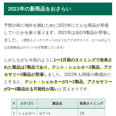
2021年の新商品をおさらい
予想の前に傾向を掴むために2021年にどんな商品が登場
していたかを振り返ります。2021年は合計9製品が登場し
ました。
（便宜上インナーテントのようなアクセサリーと、ビールのよう
な企画製品はカウントせず割愛しています）
しかしながら今回のように
1〜3月期のタイミングで発表さ
れた製品は7製品であり、テント・シェルター2製品、アク
セサリー5製品が登場
しました。2022年も同様の構成比だ
とすると、
テント・シェルターが1〜2製品、アクセサリー
が3〜4製品出る可能性が高い
と言えそうです。
#
カテゴリ
製品名
発表タイミング
1
シェルター
ゼクーL
2月