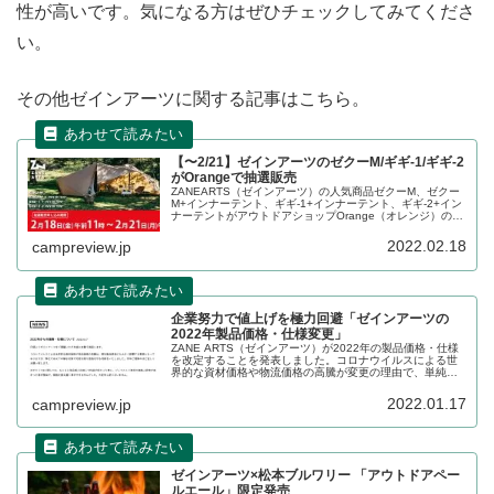
性が高いです。気になる方はぜひチェックしてみてくださ
い。
その他ゼインアーツに関する記事はこちら。
【〜2/21】ゼインアーツのゼクーM/ギギ-1/ギギ-2
がOrangeで抽選販売
ZANEARTS（ゼインアーツ）の人気商品ゼクーM、ゼクー
M+インナーテント、ギギ-1+インナーテント、ギギ-2+イン
ナーテントがアウトドアショップOrange（オレンジ）のオ
ンラインストアにて抽選販売されます。詳細をレビューし
ます。
2022.02.18
campreview.jp
企業努力で値上げを極力回避「ゼインアーツの
2022年製品価格・仕様変更」
ZANE ARTS（ゼインアーツ）が2022年の製品価格・仕様
を改定することを発表しました。コロナウイルスによる世
界的な資材価格や物流価格の高騰が変更の理由で、単純な
値上げではなく仕様変更で極力値上げを回避する努力をし
ています。詳細をレビューします。
2022.01.17
campreview.jp
ゼインアーツ×松本ブルワリー 「アウトドアペー
ルエール」限定発売