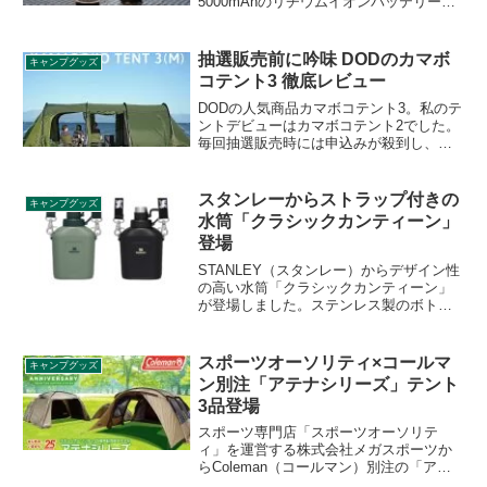
5000mAhのリチウムイオンバッテリーを
内蔵しており、ハイモードで約10時間、
ローモードで約230時間連続点灯させるこ
とができます。本体サイズは
抽選販売前に吟味 DODのカマボ
キャンプグッズ
(約)ɸ37.5xH97.5mm、重量99gのコンパク
コテント3 徹底レビュー
トLEDライトです。詳細をレビューしま
す。
DODの人気商品カマボコテント3。私のテ
ントデビューはカマボコテント2でした。
毎回抽選販売時には申込みが殺到し、な
かなか買えないという方も多いと思いま
すが、気になっている方向けに、カマボ
コテント2との比較、オプション商品の詳
スタンレーからストラップ付きの
キャンプグッズ
細と合わせてレビューします。
水筒「クラシックカンティーン」
登場
STANLEY（スタンレー）からデザイン性
の高い水筒「クラシックカンティーン」
が登場しました。ステンレス製のボトル
にストラップが付いており、スタンレー
らしいスタイリッシュなデザインの水筒
です。詳細をレビューします。
スポーツオーソリティ×コールマ
キャンプグッズ
ン別注「アテナシリーズ」テント
3品登場
スポーツ専門店「スポーツオーソリテ
ィ」を運営する株式会社メガスポーツか
らColeman（コールマン）別注の「アテ
ナシリーズ」テント3品が2021年4月中旬