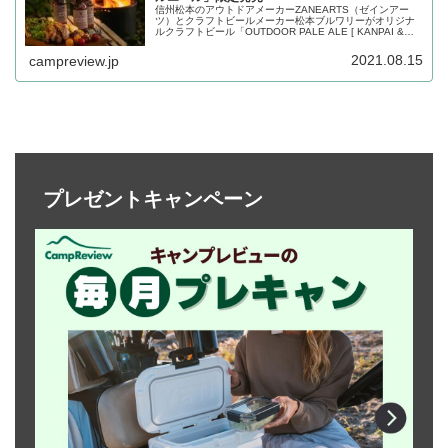
信州松本のアウトドアメーカーZANEARTS（ゼインアー
ツ）とクラフトビールメーカー松本ブルワリーがオリジナ
ルクラフトビール「OUTDOOR PALE ALE [ KANPAI &
TAKIBI ]（アウトドアペールエール[カンパイ&タキビ]を限
定販売します。詳細をレビューします。
2021.08.15
campreview.jp
プレゼントキャンペーン