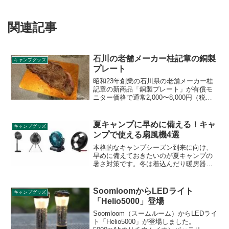
関連記事
石川の老舗メーカー桂記章の銅製
キャンプグッズ
プレート
昭和23年創業の石川県の老舗メーカー桂
記章の新商品「銅製プレート」が有償モ
ニター価格で通常2,000〜8,000円（税
別）で販売されるプレートが1,000円
（税、送料込）で購入できたので、使用
感含めて詳細をレビューします。
夏キャンプに早めに備える！キャ
キャンプグッズ
ンプで使える扇風機4選
本格的なキャンプシーズン到来に向け、
早めに備えておきたいのが夏キャンプの
暑さ対策です。冬は着込んだり暖房器具
を準備して寒さ対策ができますが、夏の
暑さ対策は油断してしまう方も多いので
はないでしょうか。夏でも快適に過ごせ
SoomloomからLEDライト
キャンプグッズ
るキャンプで使える扇風機を4品ご紹介し
「Helio5000」登場
ます。
Soomloom（スームルーム）からLEDライ
ト「Helio5000」が登場しました。