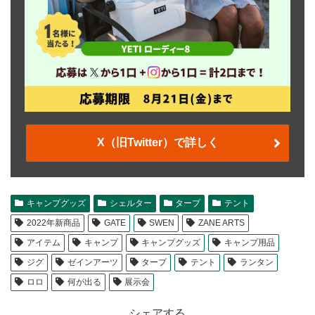
X（旧Twitter）で詳しく
キャンプグッズ
シェルター
タープ
テント
2022年新商品
GATE
SWEN
ZANE ARTS
アイテム
キャンプ
キャンプグッズ
キャンプ用品
ジグ
ゼインアーツ
タープ
テント
ランタン
ロロ
何が出る
展示会
シェアする