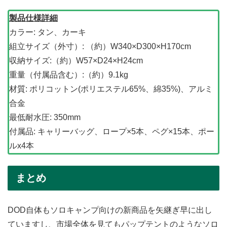
製品仕様詳細
カラー: タン、カーキ
組立サイズ（外寸）: （約）W340×D300×H170cm
収納サイズ:（約）W57×D24×H24cm
重量（付属品含む）:（約）9.1kg
材質: ポリコットン(ポリエステル65%、綿35%)、アルミ
合金
最低耐水圧: 350mm
付属品: キャリーバッグ、ロープ×5本、ペグ×15本、ポー
ルx4本
まとめ
DOD自体もソロキャンプ向けの新商品を矢継ぎ早に出し
ていますし、市場全体を見てもパップテントのようなソロ