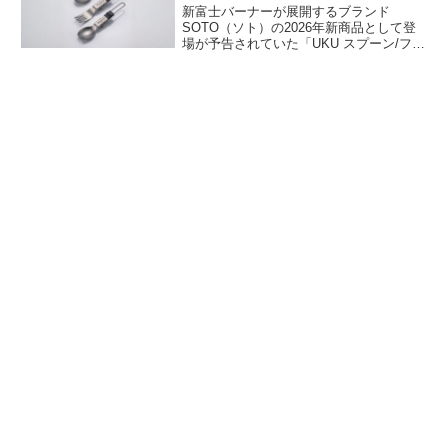
新富士バーナーが展開するブランド
SOTO（ソト）の2026年新商品として登
場が予告されていた「UKU スプーン/フォ
ーク/スポーク」が2026年7月17日に発売
となりました。使い勝手のいい3種類のチ
タン製折りたたみ式カトラリーで、口当
たりを滑らかにするためにチタンの
1.2mm板を採用しています。詳細をレビ
ューします。