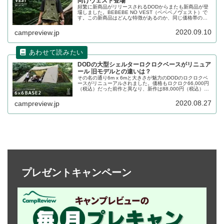
向けヴェスト登場
頻繁に新商品がリリースされるDODからまたも新商品が登
場しました。BEBEBE NO VEST（ベベベノヴェスト）で
す。この新商品はどんな特徴があるのか、同じ価格帯のテ
ンマクデザインアウトドアクッキングエプロンと比較しな
がらレビューします。
2020.09.10
campreview.jp
DODの大型シェルターロクロクベースがリニュア
ール 旧モデルとの違いは？
その名の通り6m x 6mと大きさが魅力のDODのロクロクベ
ースがリニューアルされました。価格もロクロク66,000円
（税込）だった前作と異なり、新作は88,000円（税込）と
なっています。リニューアルしてどのような付加価値が加
わったのか、旧モデルと新モデルを比較しながら特徴をご
2020.08.27
campreview.jp
紹介します。
プレゼントキャンペーン