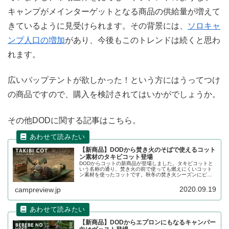
キャンプがメインターゲットとなる商品の供給量が増えて
きているように見受けられます。その背景には、
ソロキャ
ンプ人口の増加
があり、今後もこのトレンドは続くと思わ
れます。
広いパップテントが欲しかった！という方にはうってつけ
の商品ですので、購入を検討されてはいかがでしょうか。
その他DODに関する記事はこちら。
【新商品】DODから焚き火のそばで使えるコット
ン素材のタキビコット登場
DODからコットの新商品が登場しました。タキビコットと
いう名称の通り、焚き火の前で使っても燃えにくいコット
ン素材を使ったコットです。秋冬の焚き火シーズンにピッ
タリの新商品ですね。同様に燃えにくい素材を使った他社
製コットと比較しながら製品の特徴をレビューします。
2020.09.19
campreview.jp
【新商品】DODからエプロンにもなるキャンパー