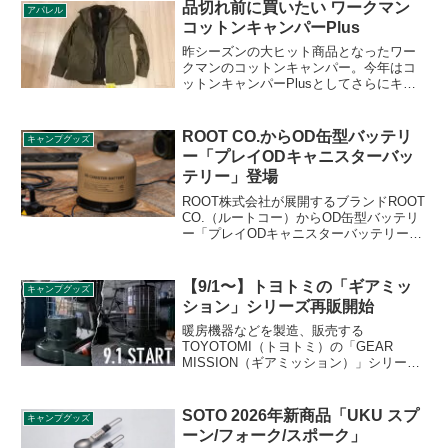
く軽量さを実現しています。詳細をレビ
品切れ前に買いたい ワークマン
アパレル
ューします。
コットンキャンパーPlus
昨シーズンの大ヒット商品となったワー
クマンのコットンキャンパー。今年はコ
ットンキャンパーPlusとしてさらにキャ
ンプに最適化された商品となってリニュ
ーアルしました。店舗によっては店頭在
庫があるものの、人気商品であるため品
ROOT CO.からOD缶型バッテリ
キャンプグッズ
切れになる可能性が高そうです。詳細を
ー「プレイODキャニスターバッ
レビューします。
テリー」登場
ROOT株式会社が展開するブランドROOT
CO.（ルートコー）からOD缶型バッテリ
ー「プレイODキャニスターバッテリー」
が登場しました。バッテリー容量
19,200mAhのOD缶型ポータブルバッテリ
ーで、クラウドファンディングでの販売
【9/1〜】トヨトミの「ギアミッ
キャンプグッズ
を経て一般販売が開始されました。詳細
ション」シリーズ再販開始
をレビューします。
暖房機器などを製造、販売する
TOYOTOMI（トヨトミ）の「GEAR
MISSION（ギアミッション）」シリーズ
の再販が2022年9月1日から開始されま
す。2021年に新商品として登場した各種
アイテムを手に入れるチャンスです。詳
SOTO 2026年新商品「UKU スプ
キャンプグッズ
細をレビューします。
ーン/フォーク/スポーク」