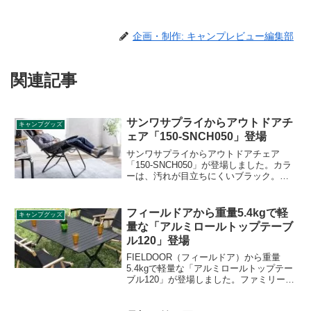
企画・制作: キャンプレビュー編集部
関連記事
サンワサプライからアウトドアチ
キャンプグッズ
ェア「150-SNCH050」登場
サンワサプライからアウトドアチェア
「150-SNCH050」が登場しました。カラ
ーは、汚れが目立ちにくいブラック。無
段階にリクライニングでき、まるで無重
力のような座り心地を体感できるチェア
です。詳細をレビューします。
フィールドアから重量5.4kgで軽
キャンプグッズ
量な「アルミロールトップテーブ
ル120」登場
FIELDOOR（フィールドア）から重量
5.4kgで軽量な「アルミロールトップテー
ブル120」が登場しました。ファミリーで
広々使える120cm×70cmのサイズであり
ながら、アルミ製にすることでサビに強