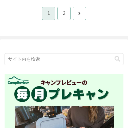
次
1
2
へ