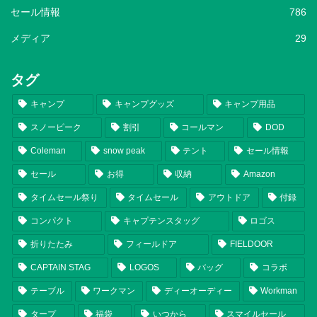
セール情報
786
メディア
29
タグ
キャンプ
キャンプグッズ
キャンプ用品
スノーピーク
割引
コールマン
DOD
Coleman
snow peak
テント
セール情報
セール
お得
収納
Amazon
タイムセール祭り
タイムセール
アウトドア
付録
コンパクト
キャプテンスタッグ
ロゴス
折りたたみ
フィールドア
FIELDOOR
CAPTAIN STAG
LOGOS
バッグ
コラボ
テーブル
ワークマン
ディーオーディー
Workman
タープ
福袋
いつから
スマイルセール