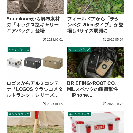
Soomloomから帆布素材
フィールドアから「チタ
の「ボックス型キャリー
ンペグ 20cmタイプ」が登
ギアバッグ」登場
場し3サイズ展開に
2023.06.01
2023.05.04
キャンプグッズ
キャンプグッズ
BRIEFING×ROOT CO.
ロゴスからアルミコンテ
MILスペックの耐衝撃性
ナ「LOGOS クラシコメタ
「iPhone
ルトランク」シリーズ登
14/iPhone14Pro用ケー
場
2023.04.05
2022.10.23
ス」登場
キャンプグッズ
キャンプグッズ