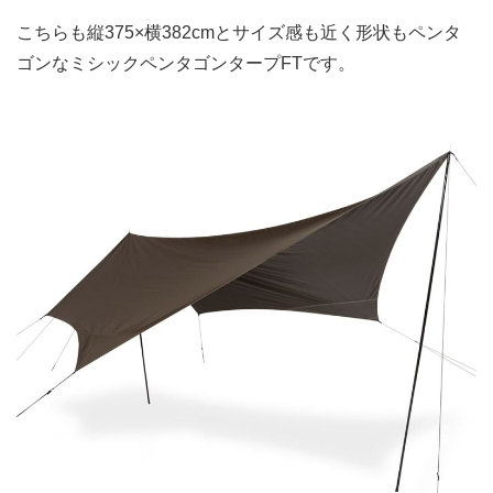
こちらも縦375×横382cmとサイズ感も近く形状もペンタ
ゴンなミシックペンタゴンタープFTです。