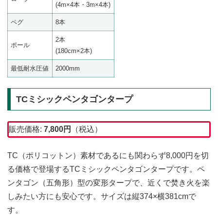
(4m×4本・3m×4本)
ペグ
8本
2本
ポール
(180cm×2本)
最低耐水圧値
2000mm
TCミシックペンタゴンタープ
販売価格:
7,800
円
（税込）
TC（ポリコットン）素材であるにも関わらず8,000円を切
る価格で登場するTCミシックペンタゴンタープです。ペ
ンタゴン（五角形）型の変形タープで、近くで焚き火を楽
しみたい方にも安心です。サイズは縦374×横381cmで
す。