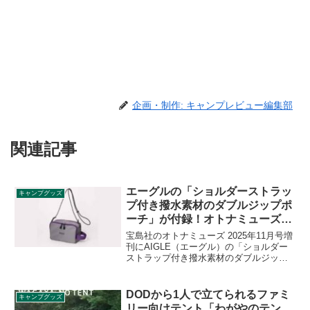
企画・制作: キャンプレビュー編集部
関連記事
エーグルの「ショルダーストラッ
キャンプグッズ
プ付き撥水素材のダブルジップポ
ーチ」が付録！オトナミューズ
2025年11月号増刊
宝島社のオトナミューズ 2025年11月号増
刊にAIGLE（エーグル）の「ショルダー
ストラップ付き撥水素材のダブルジップ
ポーチ」が付録として付きます。豊富な
ポケットで仕分けがしやすく、整理整頓
も楽ちんなダブルジップポーチで、撥水
DODから1人で立てられるファミ
キャンプグッズ
加工が施されています。詳細をレビュー
リー向けテント「わがやのテン