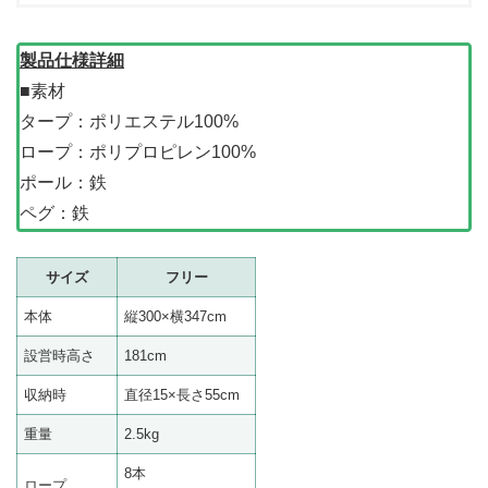
製品仕様詳細
■素材
タープ：ポリエステル100%
ロープ：ポリプロピレン100%
ポール：鉄
ペグ：鉄
サイズ
フリー
本体
縦300×横347cm
設営時高さ
181cm
収納時
直径15×長さ55cm
重量
2.5kg
8本
ロープ