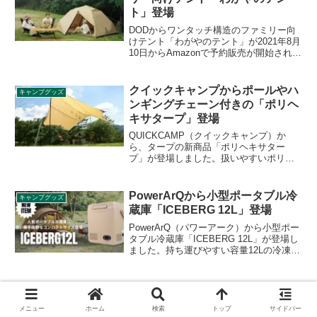
します。
ト」登場
DODからワンタッチ構造のファミリー向
けテント「わがやのテント」が2021年8月
10日からAmazonで予約販売が開始されま
す。同年9月10日頃に配送予定となってい
ます。フライシートを着脱して使えるテ
ントです。詳細をレビューします。
クイックキャンプからポールやハ
キャンプグッズ
ンギングチェーン付きの「ポリヘ
キサタープ」登場
QUICKCAMP（クイックキャンプ）か
ら、タープの新商品「ポリヘキサター
プ」が登場しました。扱いやすいポリエ
ステル素材で、六角形形状のタープで
す。ポール、ガイロープ、ハンギングチ
ェーンが付属しており、1つめのタープに
PowerArQから小型ポータブル冷
キャンプグッズ
ぴったりです。詳細をレビューします。
蔵庫「ICEBERG 12L」登場
PowerArQ（パワーアーク）から小型ポー
タブル冷蔵庫「ICEBERG 12L」が登場し
ました。持ち運びやすい容量12Lの冷凍・
冷蔵庫で、-20℃〜10℃まで1℃単位で温度
設定が可能なので、アイスクリーム、肉
や野菜、飲み物など様々なものを冷やす
ロゴスから「ポケモンデザインシ
キャンプグッズ
ことができます。詳細をレビューしま
リーズ」14アイテム登場
す。
メニュー
ホーム
検索
トップ
サイドバー