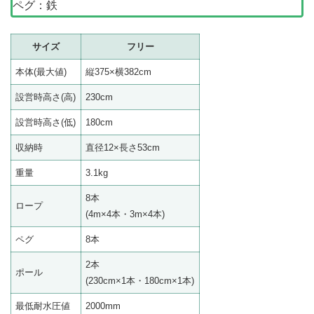
ペグ：鉄
サイズ
フリー
本体(最大値)
縦375×横382cm
設営時高さ(高)
230cm
設営時高さ(低)
180cm
収納時
直径12×長さ53cm
重量
3.1kg
8本
ロープ
(4m×4本・3m×4本)
ペグ
8本
2本
ポール
(230cm×1本・180cm×1本)
最低耐水圧値
2000mm