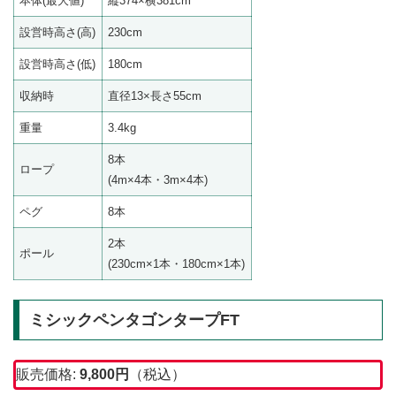
本体(最大値)
縦374×横381cm
設営時高さ(高)
230cm
設営時高さ(低)
180cm
収納時
直径13×長さ55cm
重量
3.4kg
8本
ロープ
(4m×4本・3m×4本)
ペグ
8本
2本
ポール
(230cm×1本・180cm×1本)
ミシックペンタゴンタープFT
販売価格:
9,800
円
（税込）