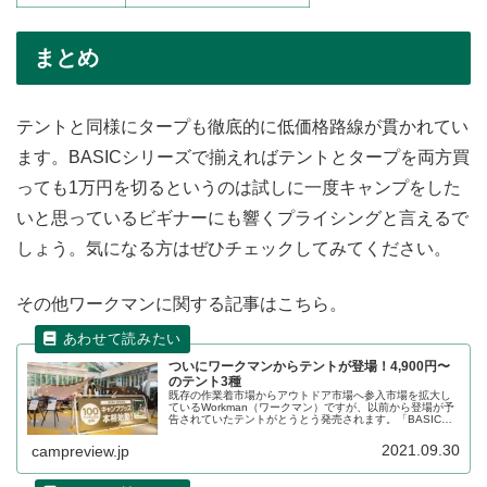
まとめ
テントと同様にタープも徹底的に低価格路線が貫かれてい
ます。BASICシリーズで揃えればテントとタープを両方買
っても1万円を切るというのは試しに一度キャンプをした
いと思っているビギナーにも響くプライシングと言えるで
しょう。気になる方はぜひチェックしてみてください。
その他ワークマンに関する記事はこちら。
ついにワークマンからテントが登場！4,900円〜
のテント3種
既存の作業着市場からアウトドア市場へ参入市場を拡大し
ているWorkman（ワークマン）ですが、以前から登場が予
告されていたテントがとうとう発売されます。「BASICド
ームテント」、「ミシックツーリングテントエアロガー
ド」、「ワイドミシックドームテント」の3種です。詳細を
2021.09.30
campreview.jp
レビューします。