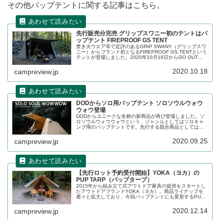
その他パップテントに関する記事はこちら。
先行販売分完売 グリップスワニー初のテントはパ
ップテント FIREPROOF GS TENT
焚き火ウエア等で定評のあるGRIP SWANY（グリップスワ
ニー）からブランド初となるFIREPROOF GS TENTという
テントが登場しました。2020年10月16日からGO OUT
ONLINE上で先行販売されましたが、早速完売となってし
まいました。その詳細をレビューします。
2020.10.18
campreview.jp
DODからソロ用パップテント ソロソウルウォウ
ウォウ登場
DODからユニークな名称の新商品が再び登場しました。ソ
ロソウルウォウウォウという、ジャンルとしてはソロキャ
ンプ用のパップテントです。先行する競合商品としては
tent-Mark DESIGNS（テンマクデザイン）の炎幕がメジャ
ーですので、比較しながら商品の特徴をレビューします。
2020.09.25
campreview.jp
【先行ロット予約受付開始】YOKA（ヨカ）の
PUP TARP（パップタープ）
2015年から組み立て式アウトドア家具の提供をスタートし
たアウトドアブランドYOKA（ヨカ）。商品ライナップを
着々と拡大しており、今回パップテントにも変形するPUP
TARP（パップタープ）が登場しました。詳細をレビューし
ます。
2020.12.14
campreview.jp