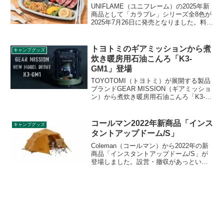
UNIFLAME（ユニフレーム）の2025年新
商品として「カラプレ」シリーズ全8色が
2025年7月26日に発売となりました。料理
を楽しく彩るカラフラなプレートで、カ
ラ箸やシェラカップ300との組み合わせも
楽しめます。詳細をレビューします。
トヨトミのギアミッションから煮
キャンプグッズ
炊き暖房用石油こんろ「K3-
GM1」登場
TOYOTOMI（トヨトミ）が展開する製品
ブランドGEAR MISSION（ギアミッショ
ン）から煮炊き暖房用石油こんろ「K3-
GM1」が登場しました。ギアミッション
シリーズ最小サイズでありながら、 妥協
のない火力と機能性を実現したストーブ
コールマン2022年新商品「インス
キャンプグッズ
のように使えるこんろです。詳細をレビ
タントアップドーム/S」
ューします。
Coleman（コールマン）から2022年の新
商品「インスタントアップドーム/S」が
登場しました。設営・撤収があっという
間にできるワンタッチ構造のテントで
す。ソロ用のコンパクトなテントです
が、前室は広く確保することができま
す。詳細をレビューします。