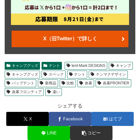
X（旧Twitter）で詳しく
キャンプグッズ
テント
tent-Mark DESIGNS
キャンプ
キャンプグッズ
スペック
テント
テンマクデザイン
パップテント
新商品
比較
炎幕
炎幕FRONTIER
炎幕フロンティア
違い
シェアする
X
Facebook
はてブ
LINE
コピー