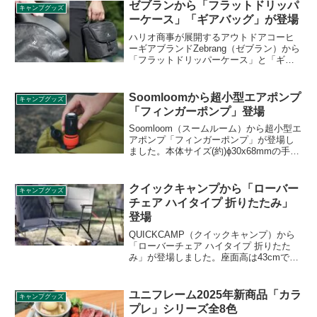
ゼブランから「フラットドリッパ
キャンプグッズ
ーケース」「ギアバッグ」が登場
ハリオ商事が展開するアウトドアコーヒ
ーギアブランドZebrang（ゼブラン）から
「フラットドリッパーケース」と「ギア
バッグ」が登場しました。ドリッパーは
お気に入りのコーヒーグッズを収納でき
る便利なアイテムです。詳細をレビュー
Soomloomから超小型エアポンプ
キャンプグッズ
します。
「フィンガーポンプ」登場
Soomloom（スームルーム）から超小型エ
アポンプ「フィンガーポンプ」が登場し
ました。本体サイズ(約)ɸ30x68mmの手の
ひらに収まる超小型エアポンプで、複数
のノズルが付属し、様々なインフレータ
ブルマットを膨らませたり圧縮したりす
クイックキャンプから「ローバー
キャンプグッズ
ることができます。詳細をレビューしま
チェア ハイタイプ 折りたたみ」
す。
登場
QUICKCAMP（クイックキャンプ）から
「ローバーチェア ハイタイプ 折りたた
み」が登場しました。座面高は43cmで身
体に負担がかかりにくく、シートは座り
心地の良いウレタンフォーム入りです。
詳細をレビューします。
ユニフレーム2025年新商品「カラ
キャンプグッズ
プレ」シリーズ全8色