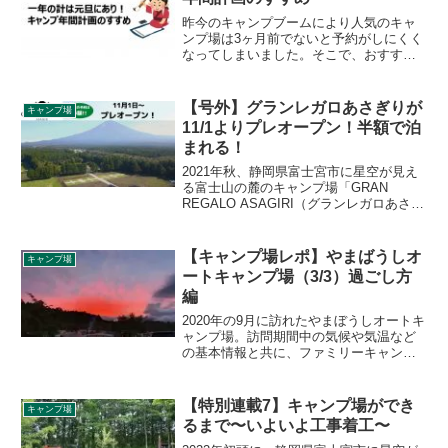
ケータリングサービスについてご紹介し
ます。
昨今のキャンプブームにより人気のキャ
ンプ場は3ヶ月前でないと予約がしにくく
なってしまいました。そこで、おすすめ
したいのが前もってキャンプの年間計画
を立てて効率的に予約争奪戦に勝ち抜く
戦略です。具体的な方法をご紹介しま
【号外】グランレガロあさぎりが
キャンプ場
す。
11/1よりプレオープン！半額で泊
まれる！
2021年秋、静岡県富士宮市に星空が見え
る富士山の麓のキャンプ場「GRAN
REGALO ASAGIRI（グランレガロあさぎ
り）」が新たにオープンします。キャン
プレビューでは、オープンまでの様子を
特別連載という形で密着取材させていた
【キャンプ場レポ】やまばうしオ
キャンプ場
だくことになりました。今回は号外とし
ートキャンプ場（3/3）過ごし方
て、プレオープンと予約受付開始につい
編
てお知らせします。
2020年の9月に訪れたやまぼうしオートキ
ャンプ場。訪問期間中の気候や気温など
の基本情報と共に、ファミリーキャンプ
の過ごし方をご紹介します。
【特別連載7】キャンプ場ができ
キャンプ場
るまで〜いよいよ工事着工〜