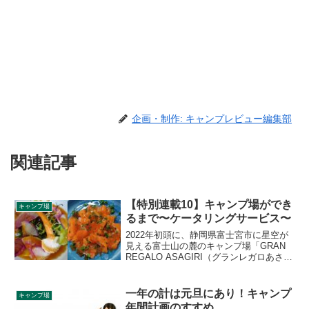
企画・制作: キャンプレビュー編集部
関連記事
【特別連載10】キャンプ場ができ
キャンプ場
るまで〜ケータリングサービス〜
2022年初頭に、静岡県富士宮市に星空が
見える富士山の麓のキャンプ場「GRAN
REGALO ASAGIRI（グランレガロあさぎ
り）」が新たにオープンします。キャン
プレビューでは、オープンまでの様子を
特別連載という形で密着取材させていた
一年の計は元旦にあり！キャンプ
キャンプ場
だくことになりました。連載第10弾は、
年間計画のすすめ