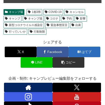
キャンプ場
1都3県
COVID-19
キャンセル
キャンプ
キャンプ場
コロナ
予約
影響
新型コロナウイルス感染症
緊急事態宣言
自粛
行っていいか
行動制限
シェアする
X
Facebook
はてブ
LINE
コピー
企画・制作: キャンプレビュー編集部をフォローする