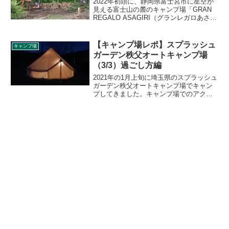
2022年初頭に、静岡県富士宮市に星空が
見える富士山の麓のキャンプ場「GRAN
REGALO ASAGIRI（グランレガロあさぎ
り）」が新たにオープンします。キャン
プレビューでは、オープンまでの様子を
特別連載という形で密着取材させていた
【キャンプ場レポ】スプラッシュ
キャンプ場
だくことになりました。連載第7弾は、い
ガーデン秩父オートキャンプ場
よいよ始まった工事着工の様子をお伝え
（3/3）過ごし方編
します。
2021年の1月上旬に埼玉県のスプラッシュ
ガーデン秩父オートキャンプ場でキャン
プしてきました。キャンプ場でのアクテ
ィビティ、見どころ、立ち寄り地、子ど
もの遊び場、食事など、キャンプ中の過
ごし方をご紹介します。