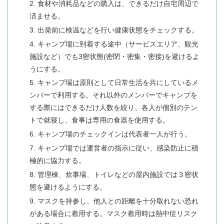
2. 食材や消耗品などの購入は、できるだけ自宅周辺で
済ませる。
3. 出発前に検温などを行い健康状態をチェックする。
4. キャンプ場に到着する途中（サービスエリア、観光
施設など）でも3密状態(密閉・密集・密接)を避けるよ
うにする。
5. キャンプ場は原則として日常生活を共にしているメ
ンバーで利用する。それ以外のメンバーでキャンプを
する際にはできるだけ人数を絞り、各人が個別のテン
トで就寝し、食事は専用の食器を使用する。
6. キャンプ場のチェックインは代表者一人が行う。
7. キャンプ場では運営者の指示に従い、感染防止に積
極的に協力する。
8. 管理棟、炊事場、トイレなどの屋内施設では３密状
態を避けるようにする。
9. マスクを持参し、他人との距離を十分取れない恐れ
がある場合に着用する。マスク着用時は熱中症リスク