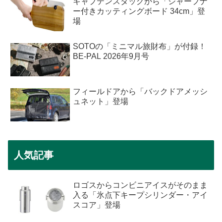
キャプテンスタッグから「シャープナ
ー付きカッティングボード 34cm」登
場
SOTOの「ミニマル旅財布」が付録！
BE-PAL 2026年9月号
フィールドアから「バックドアメッシ
ュネット」登場
人気記事
ロゴスからコンビニアイスがそのまま
入る「氷点下キープシリンダー・アイ
スコア」登場